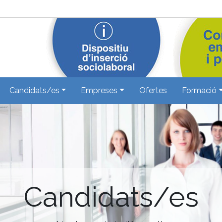
Candidats/es
Empreses
Ofertes
Formació
Candidats/es