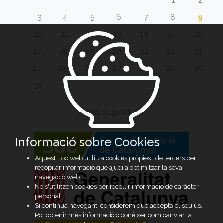
1
2
3
4
5
6
7
8
9
10
11
12
13
14
15
16
17
18
19
20
21
22
23
24
25
26
27
28
29
30
31
Amb suport de
Informació sobre Cookies
Aquest lloc web utilitza cookies pròpies i de tercers per
recopilar informació que ajudi a optimitzar la seva
navegació web.
No s'utilitzen cookies per recollir informació de caràcter
personal.
Si continua navegant, considerem que accepta el seu ús.
Pot obtenir més informació o conèixer com canviar la