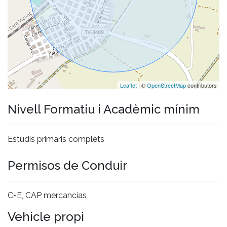
Leaflet
| ©
OpenStreetMap
contributors
Nivell Formatiu i Acadèmic mínim
Estudis primaris complets
Permisos de Conduir
C+E, CAP mercancías
Vehicle propi