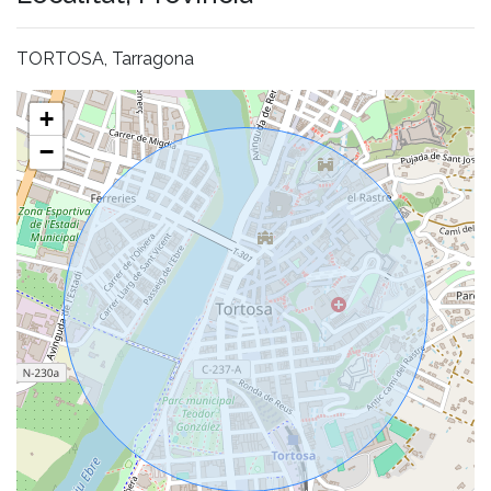
TORTOSA, Tarragona
+
−