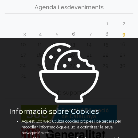
Agenda i esdeveniments
1
2
3
4
5
6
7
8
9
10
11
12
13
14
15
16
17
18
19
20
21
22
23
24
25
26
27
28
29
30
31
Amb suport de
Informació sobre Cookies
Aquest lloc web utilitza cookies pròpies i de tercers per
recopilar informació que ajudi a optimitzar la seva
navegació web.